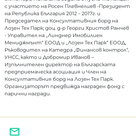
с участието на Росен Плевнелиев -Президент
на Република България 2012 – 2017г. и
Председател на Консултативния борд на
Лозен Тех Парк; доц. д-р Георги Христов Ранчев
- Управител на „Линднер Имобилиен
Мениджмънт“ ЕООД и „Лозен Тех Парк“ ЕООД,
Ръководител на Катедра „Финансов контрол“,
УНСС, както и Добромир Иванов –
Изпълнителен директор на Българската
предприемаческа асоциация и Член на
Консултативния борд на Лозен Тех Парк.
Организаторът предвижда награден фонд с
парични награди.