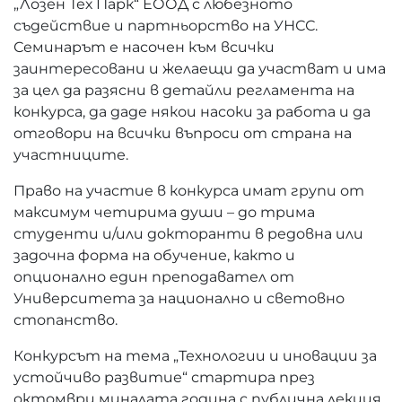
„Лозен Тех Парк“ ЕООД с любезното
съдействие и партньорство на УНСС.
Семинарът е насочен към всички
заинтересовани и желаещи да участват и има
за цел да разясни в детайли регламента на
конкурса, да даде някои насоки за работа и да
отговори на всички въпроси от страна на
участниците.
Право на участие в конкурса имат групи от
максимум четирима души – до трима
студенти и/или докторанти в редовна или
задочна форма на обучение, както и
опционално един преподавател от
Университета за национално и световно
стопанство.
Конкурсът на тема „Технологии и иновации за
устойчиво развитие“ стартира през
октомври миналата година с публична лекция