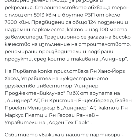
обширни зелени площи за разходка и
рекреация. Строителството обхваща терен
с площ от 8913 кв.м и брутно РЗП от около
7600 кв.м. Предвидени са общо 124 подземни и
надземни паркоместа, както и над 100 места
за велосипеди. Традиционно се залага на високо
качество на изпълнение на строителството,
реномирани производители и подбрани
продукти, сред които и такива на „Линднер“.
На Първата копка присъстваха Г-н Ханс-Йорг
Хасел, Управител на чуждестранното
дружество инвеститор "Линднер
Проджектенвиклунгс" ГмбХ от групата на
„Линднер“ АГ, Г-н Кристиан Енцесбергер, Главен
Проект Мениджър в „Линднер“ АГ, както и Г-н
Маркус Плетц и Г-н Георги Ранчев –
Управители на „Лозен Тех Парк“ .
Събитието уважиха и нашите партньори -