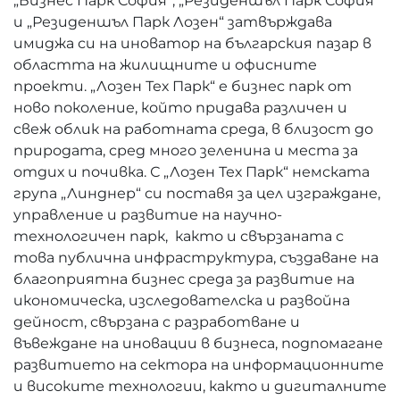
„Бизнес Парк София“, „Резиденшъл Парк София“
и „Резиденшъл Парк Лозен“ затвърждава
имиджа си на иноватор на българския пазар в
областта на жилищните и офисните
проекти. „Лозен Тех Парк“ е бизнес парк от
ново поколение, който придава различен и
свеж облик на работната среда, в близост до
природата, сред много зеленина и места за
отдих и почивка. С „Лозен Тех Парк“ немската
група „Линднер“ си поставя за цел изграждане,
управление и развитие на научно-
технологичeн парк, както и свързаната с
това публична инфраструктура, създаване на
благоприятна бизнес среда за развитие на
икономическа, изследователска и развойна
дейност, свързана с разработване и
въвеждане на иновации в бизнеса, подпомагане
развитието на сектора на информационните
и високите технологии, както и дигиталните