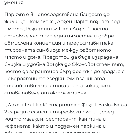
умения.
Паркът е в непосредствена близост до
жилищен комплекс „Лозен Парк“, познат под
името „Резиденшъл Парк Лозен“, което
отново е част от една цялостна и добре
обмислена концепция и предоставя така
търсената симбиоза между работното
място и дома. Предстои да бъде изградена
близка и удобна връзка до Околовръстен път,
която да гарантира бърз достъп до града, а с
невероятните гледки към планината,
спокойствието и тишината локацията
става повече от актрактивна.
„Лозен Тех Парк“ стартира с Фаза 1, включваща
2 сгради с офиси и търговски площи, сред
които магазин, ресторант, кантина и
кафенета, както и подземен паркинг и