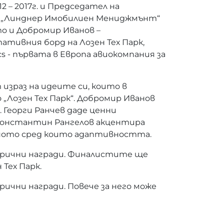
2 – 2017г. и Председател на
 на „Линднер Имобилиен Мениджмънт“
то и Добромир Иванов –
ативния борд на Лозен Тех Парк,
 - първата в Европа авиокомпания за
израз на идеите си, които в
Лозен Тех Парк“. Добромир Иванов
Георги Ранчев даде ценни
Константин Рангелов акцентира
нното сред които адаптивността.
арични награди. Финалистите ще
Тех Парк.
ични награди. Повече за него може