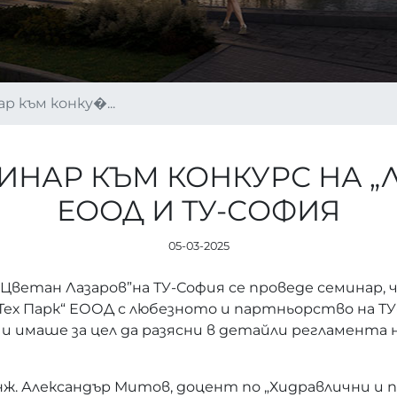
р към конку�...
НАР КЪМ КОНКУРС НА „Л
ЕООД И ТУ-СОФИЯ
05-03-2025
роф. Цветан Лазаров”на ТУ-София се проведе семинар
 Тех Парк“ ЕООД с любезното и партньорство на Т
 имаше за цел да разясни в детайли регламента на
нж. Александър Митов, доцент по „Хидравлични и