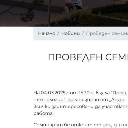
Начало
Новини
Проведен семина
ПРОВЕДЕН СЕМИ
На 04.03.2025г. от 15.30 ч. в зала “П
технологии“, организиран от „Лозен
всички заинтересовани да участват и
работа.
Семинарът бе открит от доц. д-р и