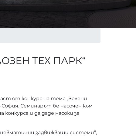
ОЗЕН ТЕХ ПАРК“
, част от конкурс на тема „Зелени
У-София. Семинарът бе насочен към
 конкурса и да даде насоки за
 пневматични задвижващи системи”,