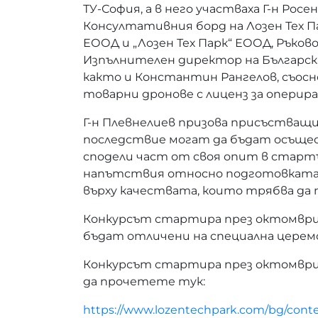
ТУ-София, а в него участваха Г-н Рос
Консултативния борд на Лозен Тех П
ЕООД и „Лозен Тех Парк“ ЕООД, Ръков
Изпълнителен директор на Българска
както и Константин Рангелов, съосн
товарни дронове с лиценз за оперира
Г-н Плевнелиев призова присъстващи
последствие могат да бъдат осъщес
сподели част от своя опит в стартъ
напътствия относно подготовката 
върху качествата, които трябва да
Конкурсът стартира през октомври 
бъдат отличени на специална церемон
Конкурсът стартира през октомври м
да прочетете тук:
https://www.lozentechpark.com/bg/conte