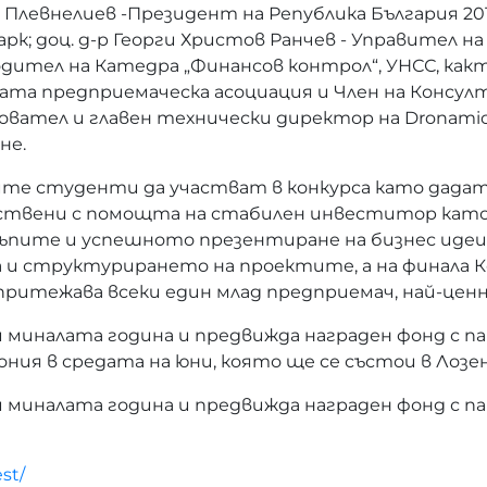
ен Плевнелиев -Президент на Република България 201
арк; доц. д-р Георги Христов Ранчев - Управител
одител на Катедра „Финансов контрол“, УНСС, как
та предприемаческа асоциация и Член на Консулт
овател и главен технически директор на Dronamics
не.
те студенти да участват в конкурса като дадат 
твени с помощта на стабилен инвеститор като „
пите и успешното презентиране на бизнес идеи. 
и структурирането на проектите, а на финала 
 притежава всеки един млад предприемач, най-це
миналата година и предвижда награден фонд с п
ия в средата на юни, която ще се състои в Лозен 
иналата година и предвижда награден фонд с пар
st/