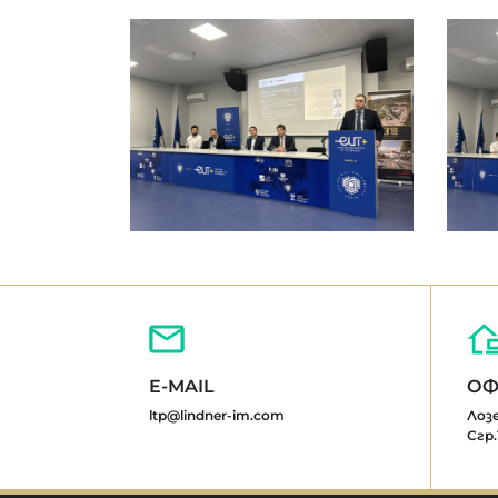
E-MAIL
ОФ
ltp@lindner-im.com
Лозе
Сгр.