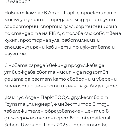
България.“
Новият кампус в Лозен Парк е проектиран с
мисъл за децата и предлага модерни научни
лаборатории, спортна зала, сертифицирана
по стандарта на FIBA, столова със собствена
кухня, просторна аула, работилница и
специализирани кабинети по изкуствата и
науките.
С новата сграда Увекинд продължава да
утвърждава своята мисия – да подготвя
децата да растат като свободни и уверени
личности с ценности и знания за бъдещето.
„Кампус Лозен Парк“ЕООД, дружество от
Групата „Линднер“, е инвеститор в този
забележителен образователен център в
дългосрочно партньорство с International
School Uwekind. През 2023 г. проектът бе