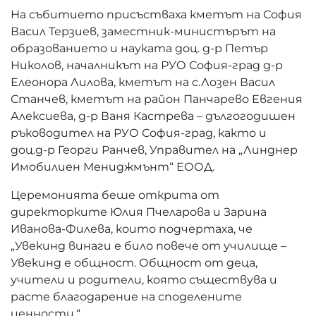
На събитието присъстваха кметът на София
Васил Терзиев, заместник-министърът на
образованието и науката доц. д-р Петър
Николов, началникът на РУО София-град д-р
Елеонора Лилова, кметът на с.Лозен Васил
Станчев, кметът на район Панчарево Евгения
Алексиева, д-р Ваня Кастрева – дългогодишен
ръководител на РУО София-град, както и
доц.д-р Георги Ранчев, Управител на „Линднер
Имобилиен Мениджмънт“ ЕООД.
Церемонията беше открита от
директорките Юлия Пчеларова и Зарина
Иванова-Филева, които подчертаха, че
„Увекинд винаги е било повече от училище –
Увекинд е общност. Общност от деца,
учители и родители, която съществува и
расте благодарение на споделените
ценности.“