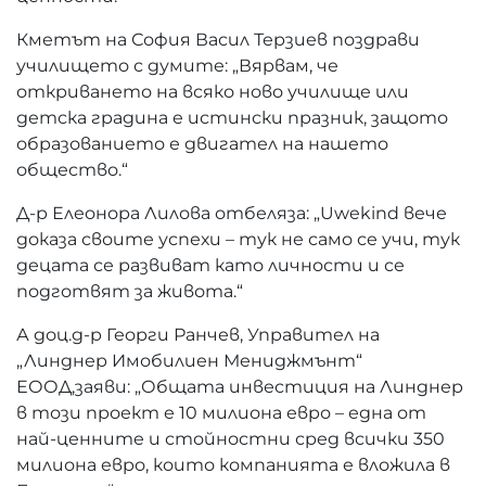
Кметът на София Васил Терзиев поздрави
училището с думите: „Вярвам, че
откриването на всяко ново училище или
детска градина е истински празник, защото
образованието е двигател на нашето
общество.“
Д-р Елеонора Лилова отбеляза: „Uwekind вече
доказа своите успехи – тук не само се учи, тук
децата се развиват като личности и се
подготвят за живота.“
А доц.д-р Георги Ранчев, Управител на
„Линднер Имобилиен Мениджмънт“
ЕООД,заяви: „Общата инвестиция на Линднер
в този проект е 10 милиона евро – една от
най-ценните и стойностни сред всички 350
милиона евро, които компанията е вложила в