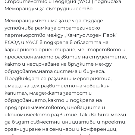
Строителство и Геодезия (УАСГ) подписаха
Меморандум за сътрудничество.
Меморандумът има за цел да създаде
устойчива рамка за стратегическо
партньорство между „Кампус Лозен Парк“
ЕООД и УАСГ в подкрепа в областта на
кариерното ориентиране, менторството и
професионалното развитие на студентите,
както и насърчаване на връзките между
образователната система и бизнеса.
Предвиждат се различни мероприятия,
имащи за цел развитието на човешкия
капитал, младежката заетост и
образованието, както и подкрепа на
предприемачеството, иновациите и
икономическото развитие. Такива биха могли
да бъдат съвместни инициативи и проекти,
организиране на семинари и конференции,