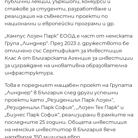
публични лекции, уъркшопи, конкурси и
стажове за студенти, разработване и
реализация на съвместни проекти по
национални и европейски програми и др.
„Кампус Лозен Парк“ ЕООД е част от немската
Група „Линднер“. През 2023 г. дружеството бе
отличено със Сертификат за Инвестиция
Клас А от Българската Агенция за инвестиции
за изграждане на иновативна образователна
инфраструктура.
Това е поредният мащабен проект на Групата
„Линднер“ в България след други успешни
проекти като „Резиденшъл Парк Лозен“,
„Резиденшъл Парк София“, „Лозен Тех Парк“ и
„Бизнес Парк София“, реализирани в рамките на
последните 25 години. Общата инвестиция
на немския инвеститор в България вече
надхвърля 350 милиона евро.