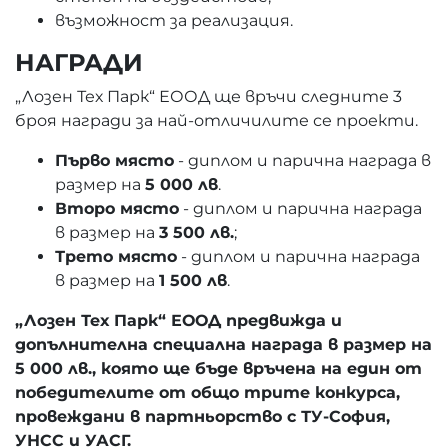
възможност за реализация.
НАГРАДИ
„Лозен Тех Парк“ ЕООД ще връчи следните 3
броя награди за най-отличилите се проекти.
Първо място
- диплом и парична награда в
размер на
5 000 лв
.
Второ място
- диплом и парична награда
в размер на
3 500 лв.
;
Трето място
- диплом и парична награда
в размер на
1 500 лв
.
„Лозен Тех Парк“ ЕООД предвижда и
допълнителна специална награда в размер на
5 000 лв., която ще бъде връчена на един от
победителите от общо трите конкурса,
провеждани в партньорство с ТУ-София,
УНСС и УАСГ.