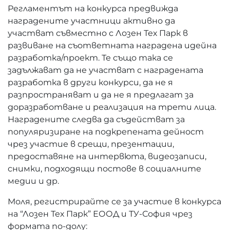
Регламентът на конкурса предвижда
наградените участници активно да
участват съвместно с Лозен Тех Парк в
развиване на съответната наградена идейна
разработка/проект. Те също така се
задължават да не участват с наградената
разработка в други конкурси, да не я
разпространяват и да не я предлагат за
доразработване и реализация на трети лица.
Наградените следва да съдействат за
популяризиране на подкрепената дейност
чрез участие в срещи, презентации,
предоставяне на интервюта, видеозаписи,
снимки, подходящи постове в социалните
медии и др.
Моля, регистрирайте се за участие в конкурса
на “Лозен Тех Парк” ЕООД и ТУ-София чрез
формата по-долу: