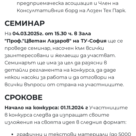
предприемаческа асоциация и Член на
Консултативния борд на Лозен Тех Парк.
СЕМИНАР
На
04.03.2025г. от 15.30 ч. в Зала
"Проф."Цветан Лазаров" на ТУ-София
ще се
проведе семинар, насочен към всички
заинтересовани и желаещи да участват.
Семинарът ще има за цел да разясни в
детайли регламента на конкурса, да даде
някои насоки за работа и да отговори на
всички въпроси от страна на участниците.
СРОКОВЕ
Начало на конкурса: 01.11.2024 г
Участниците
в конкурса следва да изпращат своите
изложения на своята идея в следния формат:
графични и текстови материали (до 5000