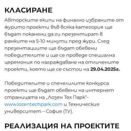
КЛАСИРАНЕ
Авторските екипи на финално избраните от
журито проекти във всяка категория ще
бъдат поканени да ги презентират в
рамките на 5-10 минути пред жури. След
презентациите ще бъдат обявени
победителите и ще се проведе специална
церемония по награждаване на отличените
проекти, която ще се състои на
29.04.2025г.
Победителите и спечелилите конкурса
проекти ще бъдат обявени на интернет
страницата на „Лозен Тех Парк“-
www.lozentechpark.com
и Техническия
университет – София (ТУ).
РЕАЛИЗАЦИЯ НА ПРОЕКТИТЕ