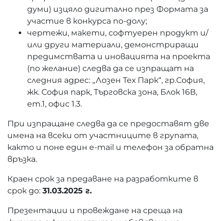
думи) изцяло дигитално през Формата за
участие в конкурса по-долу;
чертежи, макети, софтуерен продукт и/
или други материали, демонстриращи
предимствата и иновацията на проекта
(по желание) следва да се изпращат на
следния адрес: „Лозен Тех Парк“, гр.София,
жк. София парк, Търговска зона, Блок 16В,
ет.1, офис 1.3.
При изпращане следва да се предоставят две
имена на всеки от участниците в групата,
както и поне един e-mail и телефон за обратна
връзка.
Краен срок за предаване на разработките в
срок до:
31.03.2025 г.
Презентации и провеждане на среща на