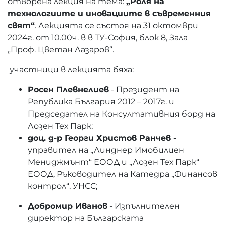
отворена лекция на тема:
„Роля на
технологиите и иновациите в съвременния
свят“
. Лекцията се състоя на 31 октомври
2024г. от 10.00ч. в в ТУ-София, блок 8, Зала
„Проф. Цветан Лазаров“.
участници в лекцията бяха:
Росен Плевнелиев
- Президент на
Република България 2012 – 2017г. и
Председател на Консултативния борд на
Лозен Тех Парк;
доц. д-р Георги Христов Ранчев -
управител на „Линднер Имобилиен
Мениджмънт“ ЕООД и „Лозен Тех Парк“
ЕООД, Ръководител на Катедра „Финансов
контрол“, УНСС;
Добромир Иванов
- Изпълнителен
директор на Българската