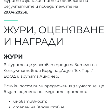
журито с финалистите и обявяване на
резултатите и победителите на
29.04.2025г.
ЖУРИ, ОЦЕНЯВАНЕ
И НАГРАДИ
ЖУРИ
В журито ще участват представители на
Консултативния Борд на „Лозен Тех Парк“
ЕООД и групата Линднер.
Всички постъпили предложения за участие ще
бъдат оценени по следните критерии:
иновативност;
степен на въздействие;